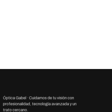
Óptica Gabel · Cuidamos de tu visión con
profesionalidad, tecnología avanzada y un
trato cercano.