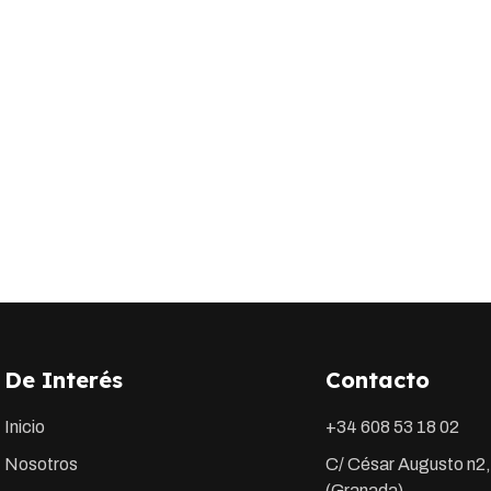
De Interés
Contacto
Inicio
+34 608 53 18 02
Nosotros
C/ César Augusto n2,
(Granada)