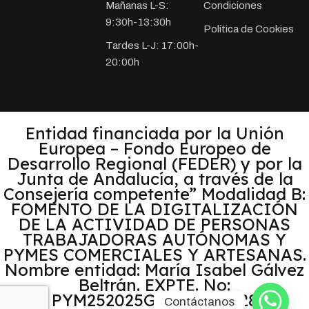
Mañanas L-S:
Condiciones
9:30h-13:30h
Política de Cookies
Tardes L-J: 17:00h-
20:00h
Entidad financiada por la Unión
Europea – Fondo Europeo de
Desarrollo Regional (FEDER) y por la
Junta de Andalucía, a través de la
Consejería competente” Modalidad B:
FOMENTO DE LA DIGITALIZACIÓN
DE LA ACTIVIDAD DE PERSONAS
TRABAJADORAS AUTÓNOMAS Y
PYMES COMERCIALES Y ARTESANAS.
Nombre entidad: María Isabel Gálvez
Beltrán. EXPTE. No:
PYM252025GR000000028
Contáctanos